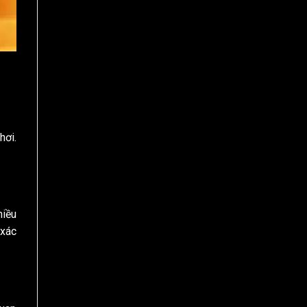
hơi.
hiều
 xác