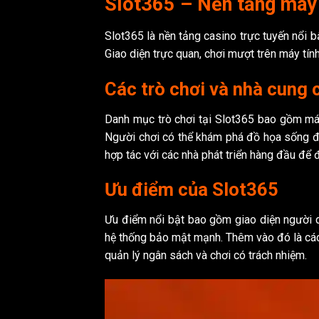
Slot365 – Nền tảng máy 
Slot365 là nền tảng casino trực tuyến nổi b
Giao diện trực quan, chơi mượt trên máy tính
Các trò chơi và nhà cung 
Danh mục trò chơi tại Slot365 bao gồm máy
Người chơi có thể khám phá đồ họa sống đ
hợp tác với các nhà phát triển hàng đầu để
Ưu điểm của Slot365
Ưu điểm nổi bật bao gồm giao diện người dù
hệ thống bảo mật mạnh. Thêm vào đó là các
quản lý ngân sách và chơi có trách nhiệm.