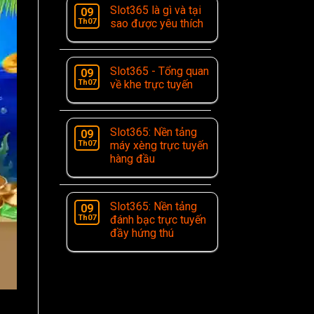
Slot365 là gì và tại
09
Th07
sao được yêu thích
Slot365 - Tổng quan
09
Th07
về khe trực tuyến
Slot365: Nền tảng
09
Th07
máy xèng trực tuyến
hàng đầu
Slot365: Nền tảng
09
Th07
đánh bạc trực tuyến
đầy hứng thú