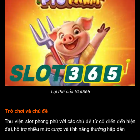
Lợi thế của Slot365
Trò chơi và chủ đề
Thư viện slot phong phú với các chủ đề từ cổ điển đến hiện
đại, hỗ trợ nhiều mức cược và tính năng thưởng hấp dẫn.